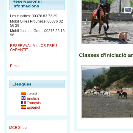
Reservacions i
informacions
Les cuadres: 00376 83 73 29
Mòbil Gilles Prouheze: 00376 32
56 29
Mòbil Jose de Groot: 00376 33 18
98
RESERVA AL MILLOR PREU
GARANTIT
Classes d'iniciació a
E-mail
Llengües
Català
English
Français
Español
MCE Shop