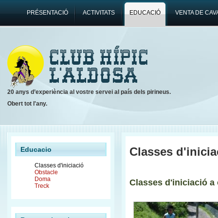
PRÉSENTACIÓ
ACTIVITATS
EDUCACIÓ
VENTA DE CAV
20 anys d’experiència al vostre servei al país dels pirineus.
Obert tot l'any.
Classes d'inicia
Educacio
Classes d'iniciació
Obstacle
Doma
Classes d'iniciació a 
Treck